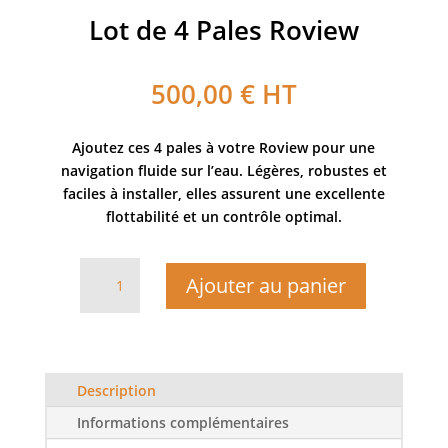
Lot de 4 Pales Roview
500,00
€
HT
Ajoutez ces 4 pales à votre Roview pour une
navigation fluide sur l’eau. Légères, robustes et
faciles à installer, elles assurent une excellente
flottabilité et un contrôle optimal.
quantité
Ajouter au panier
de
Lot
de
4
Pales
Description
Roview
Informations complémentaires