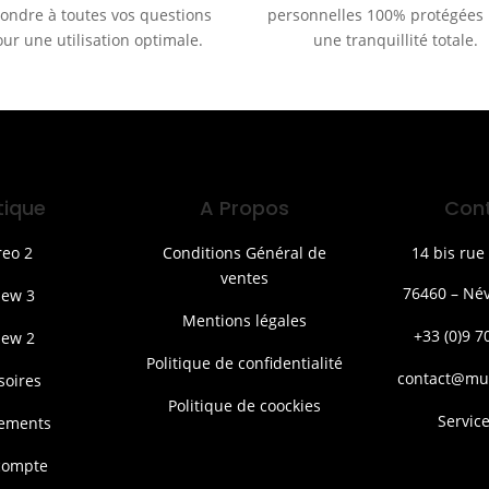
ondre à toutes vos questions
personnelles 100% protégées
ur une utilisation optimale.
une tranquillité totale.
tique
A Propos
Con
reo 2
Conditions Général de
14 bis rue 
ventes
76460 – Név
iew 3
Mentions légales
+33 (0)9 7
iew 2
Politique de confidentialité
contact@mu
soires
Politique de coockies
Service
ements
compte