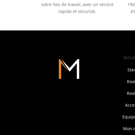
rép
votre lieu de travail, avec un service
po
rapide et sécurisé.
Bou
Ste
Rov
Rov
Acce
Equip
Mon 