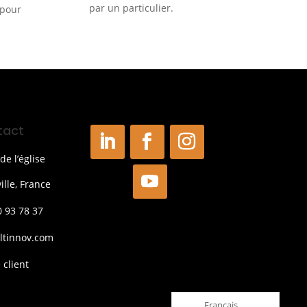
par un particulier.
 pour
tact
de l’église
ille, France
0 93 78 37
ltinnov.com
 client
Français