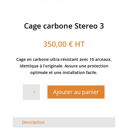
Cage carbone Stereo 3
350,00
€
HT
Cage en carbone ultra-résistant avec 10 arceaux,
identique à l’originale. Assure une protection
optimale et une installation facile.
quantité
Ajouter au panier
de
Cage
carbone
Stereo
3
Description